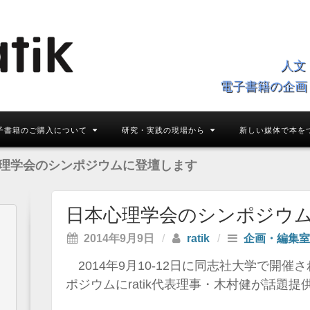
人文
電子書籍の企画
子書籍のご購入について
研究・実践の現場から
新しい媒体で本を
理学会のシンポジウムに登壇します
日本心理学会のシンポジウ
2014年9月9日
/
ratik
/
企画・編集室
2014年9月10-12日に同志社大学で開
ポジウムにratik代表理事・木村健が話題