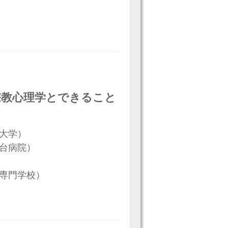
宗教心理学とできること
大学）
本台病院）
祉専門学校）