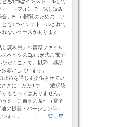
くとも1つはインストール
して
スマートフォンで「試し読み
合、Epub閲覧のための「ソ
くとも1つインストールされて
されないケースがあります。
試し読み用」の書籍ファイル
スペックのEpub形式の電子
いただくことで、以降、継続
認をお願いしています。
防止策を講じず提供させてい
みなさまに「ただ1つ」「選択肢
求するものではありません。
のうえ、ご自身の条件（電子
関連の機器・バージョン等）
と思います。
→ 一覧に戻