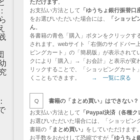
と
ただけます
。
：
お支払い方法として
「ゆうちょ銀行振替口
ら
をお選びいただいた場合には、
「ショッピ
え
ん
。
践
各書籍の青色「購入」ボタンをクリックす
されます。webサイト「右側のサイドバー
丈
ピングカート」の「簡易版」が表示されて
団
クにより「購入」→「お会計」と表示が変
幼
リックすることで、「ショッピングカート
究
くこともできます。
→ 一覧に戻る
：
Q
書籍の「まとめ買い」はできない？
で
お支払い方法として
「Paypal決済（各
お選びいただいた場合には、「ショッピン
書籍の
「まとめ買い」
をしていただけます
お手数をおかけして恐縮ですが
「ゆうちょ