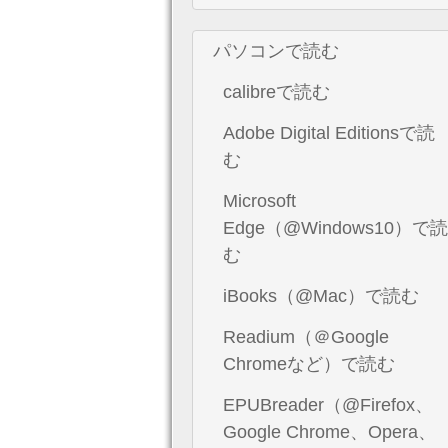
パソコンで読む
calibreで読む
Adobe Digital Editionsで読
む
Microsoft
Edge（@Windows10）で読
む
iBooks（@Mac）で読む
Readium（＠Google
Chromeなど）で読む
EPUBreader（@Firefox、
Google Chrome、Opera、