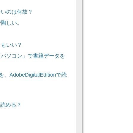
。
ないのは何故？
鬱陶しい。
てもいい？
「パソコン」で書籍データを
beDigitalEditionで読
は読める？