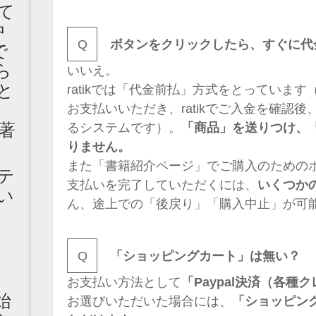
て
中
Q
ボタンをクリックしたら、すぐに代
で
ら
いいえ。
と
ratikでは「代金前払」方式をとっていま
お支払いいただき、ratikでご入金を確認
著
るシステムです）。
「商品」を送りつけ、
りません。
また「書籍紹介ページ」でご購入のための
テ
支払いを完了していただくには、
いくつか
い
ん、途上での「後戻り」「購入中止」が
志
Q
「ショッピングカート」は無い？
お支払い方法として
「Paypal決済（各
始
お選びいただいた場合には、
「ショッピン