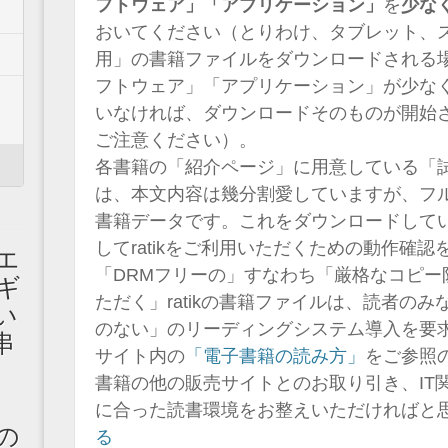
フトウェア」「アプリケーション」
を
少な
おいてください（とりわけ、タブレット、
用」の書籍ファイルをダウンロードされる場
フトウェア」「アプリケーション」が少な
いなければ、ダウンロードそのものが開始
ご注意ください）。
各書籍の「紹介ページ」に用意している「
は、本文内容は幾分割愛していますが、フル
書籍データです。これをダウンロードして
してratikをご利用いただくための動作確
エ
「DRMフリーの」すなわち「厳格なコピー
ギ
ただく」ratikの書籍ファイルは、読者の
い
のない」のリーディングシステム導入を要
串
サイト内の
「電子書籍の読み方」
をご参照
書籍の他の販売サイトとのお取り引き、IT
に合った読書環境をお整えいただければ
の
る