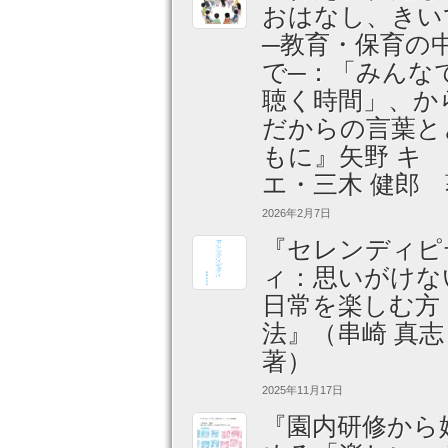
おはなし、きい
─教育・保育の
で─：「みんな
聴く時間」、か
だからの言葉と
もに』矢野 キ
エ・三木 健郎 
2026年2月7日
『セレンディピ
ィ：思いがけな
日常を楽しむ方
法』（串崎 真
著）
2025年11月17日
『園内研修から