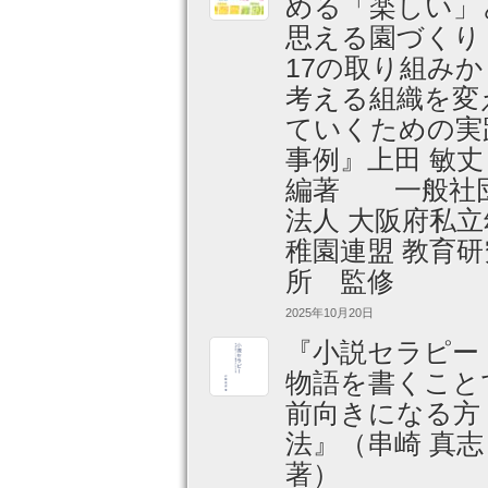
める「楽しい」
思える園づくり
17の取り組みか
考える組織を変
ていくための実
事例』上田 敏
編著 一般社
法人 大阪府私立
稚園連盟 教育研
所 監修
2025年10月20日
『小説セラピー
物語を書くこと
前向きになる方
法』（串崎 真志
著）