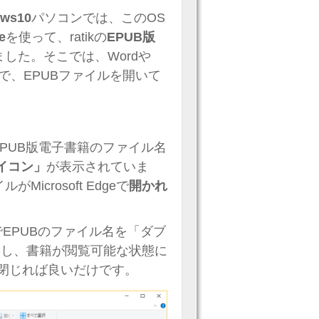
ws10
パソコンでは、このOS
e
を使って、ratikの
EPUB版
した。そこでは、Wordや
覚で、EPUBファイルを開いて
EPUB版電子書籍のファイル名
のアイコン」
が表示されていま
Microsoft Edgeで
開かれ
上でEPUBのファイル名を「ダブ
が起動し、書籍が閲覧可能な状態に
を閉じれば良いだけです。