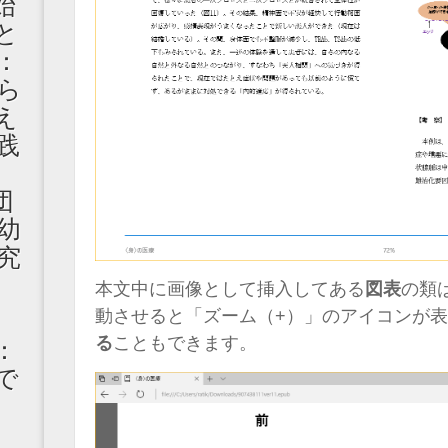
始
と
：
ら
え
践
丈
団
幼
究
本文中に画像として挿入してある
図表
の類
動させると「ズーム（+）」のアイコンが
る
こともできます。
：
で