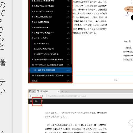
の
て
中
で
ら
と
著
テ
い
志