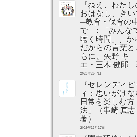
『ねえ、わたし
おはなし、きい
─教育・保育の
で─：「みんな
聴く時間」、か
だからの言葉と
もに』矢野 キ
エ・三木 健郎 
2026年2月7日
『セレンディピ
ィ：思いがけな
日常を楽しむ方
法』（串崎 真
著）
2025年11月17日