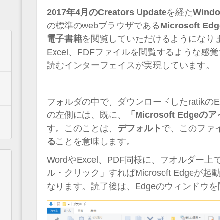
2017年4月のCreators Update
を経た
Windo
の標準のwebブラウザである
Microsoft Edg
電子書籍
を閲覧していただけるようになりま
Excel、PDFファイルを閲覧するような感
読むインターフェイスが実現しています。
フォルダの中で、ダウンロードしたratikの
の左側には、既に、
「Microsoft Edge
す。このことは、
デフォルト
で、このファイルが
る
ことを意味します。
WordやExcel、PDF同様に、フオルダー
ル・クリック」すればMicrosoft Edge
なります。読了後は、Edgeのウィンドウ