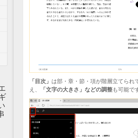
「目次」
は部・章・節・項が階層立てられ
エ
え、
「文字の大きさ」などの調整
も可能で
ギ
い
串