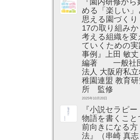
『園内研修から
める「楽しい」
思える園づくり
17の取り組みか
考える組織を変
ていくための実
事例』上田 敏
編著 一般社
法人 大阪府私立
稚園連盟 教育研
所 監修
2025年10月20日
『小説セラピー
物語を書くこと
前向きになる方
法』（串崎 真志