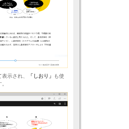
て表示され、
「しおり」
も使
す。