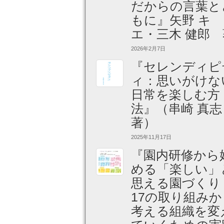
だからの言葉と
もに』矢野 キ
エ・三木 健郎 
2026年2月7日
『セレンディピ
ィ：思いがけな
日常を楽しむ方
法』（串崎 真
著）
2025年11月17日
『園内研修から
める「楽しい」
思える園づくり
17の取り組みか
考える組織を変