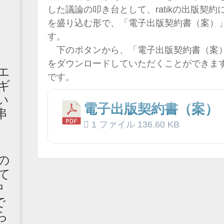
した議論の叩き台として、ratikの出版契
を盛り込む形で、「電子出版契約書（案）
す。
下のボタンから、「電子出版契約書（案）
をダウンロードしていただくことができま
エ
です。
ギ
い
電子出版契約書（案）
串
1 ファイル
136.60 KB
の
て
中
で
ら