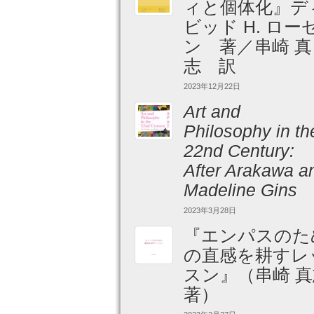
ィと個体化』デ
ビッド H. ロー
ン 著／串崎 真
志 訳
2023年12月22日
Art and
Philosophy in th
22nd Century:
After Arakawa a
Madeline Gins
2023年3月28日
『エンパスのた
の直感を耕すレ
スン』（串崎 真
著）