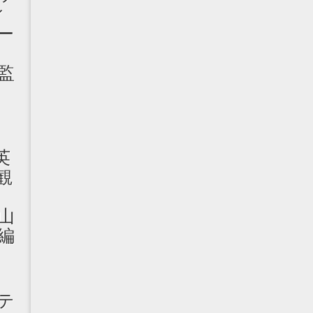
ィ
ー
ズ
監
英
観
山
編
テ