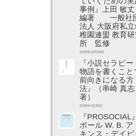
ていくための実
事例』上田 敏
編著 一般社
法人 大阪府私立
稚園連盟 教育研
所 監修
2025年10月20日
『小説セラピー
物語を書くこと
前向きになる方
法』（串崎 真志
著）
2025年4月25日
『PROSOCIAL
ポール W. B. 
キンス・デイビ