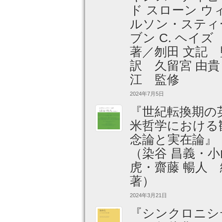
ド スローン ウ
ルソン・スティ
ブン C. ヘイ
著／刎田 文記 
訳 久留宮 由貴
江 監修
2024年7月5日
『世紀転換期の
米哲学における
念論と実在論』
（染谷 昌義・小
虎・齋藤 暢人 
著）
2024年3月21日
『シンクロニシ