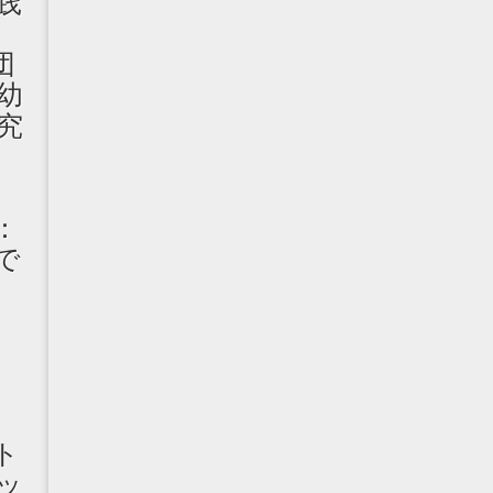
践
丈
団
幼
究
：
で
』
アト
ッ