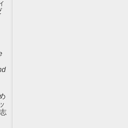
ィ
ゼ
e
nd
め
ッ
志