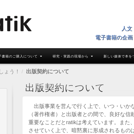
人文
電子書籍の企画
子書籍のご購入について
研究・実践の現場から
新しい媒体で本を
しょう！
出版契約について
出版契約について
出版事業を営んで行く上で、いつ・いか
（著作権者）と出版者との間で、良好な信
重要なことだとratikは考えています。ま
させていく上で、暗黙裏に形成されるもの