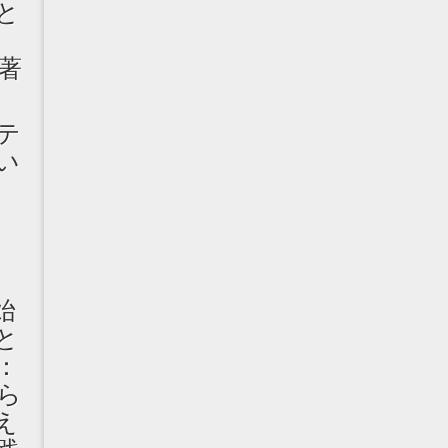
と
著
テ
い
志
始
と
：
ら
え