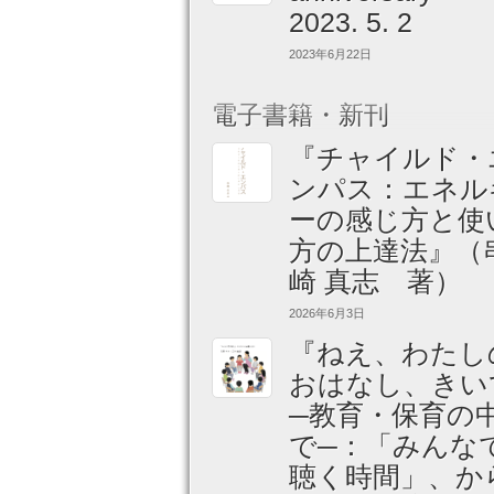
2023. 5. 2
2023年6月22日
電子書籍・新刊
『チャイルド・
ンパス：エネル
ーの感じ方と使
方の上達法』（
崎 真志 著）
2026年6月3日
『ねえ、わたし
おはなし、きい
─教育・保育の
で─：「みんな
聴く時間」、か