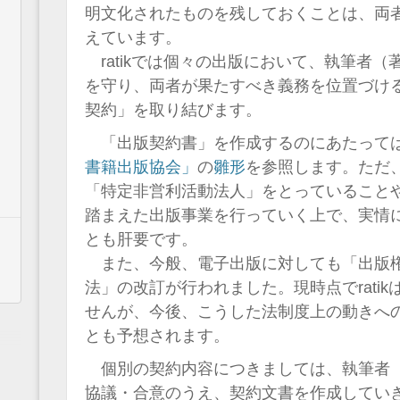
明文化されたものを残しておくことは、両
えています。
ratikでは個々の出版において、執筆者（著
を守り、両者が果たすべき義務を位置づけ
契約」を取り結びます。
「出版契約書」を作成するのにあたって
書籍出版協会」
の
雛形
を参照します。ただ、r
「特定非営利活動法人」をとっていること
踏まえた出版事業を行っていく上で、実情
とも肝要です。
また、今般、電子出版に対しても「出版
法」の改訂が行われました。現時点でrati
せんが、今後、こうした法制度上の動きへ
とも予想されます。
個別の契約内容につきましては、執筆者（著
協議・合意のうえ、契約文書を作成してい