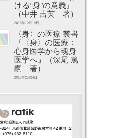
ける“身”の意義』
（中井 吉英 著）
2015年10月19日
〈身〉の医療 叢書
『〈身〉の医療：
心身医学から魂身
医学へ』（深尾 篤
嗣 著）
2015年2月24日