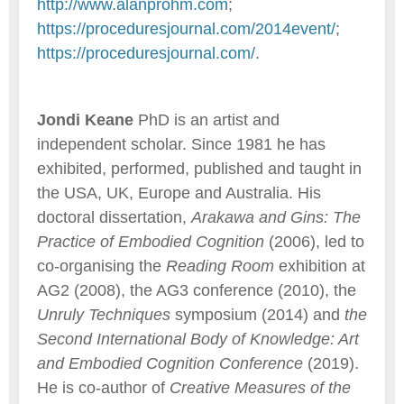
http://www.alanprohm.com
;
https://proceduresjournal.com/2014event/
;
https://proceduresjournal.com/
.
Jondi Keane
PhD is an artist and
independent scholar. Since 1981 he has
exhibited, performed, published and taught in
the USA, UK, Europe and Australia. His
doctoral dissertation,
Arakawa and Gins: The
Practice of Embodied Cognition
(2006), led to
co-organising the
Reading Room
exhibition at
AG2 (2008), the AG3 conference (2010), the
Unruly Techniques
symposium (2014) and
the
Second International Body of Knowledge: Art
and Embodied Cognition Conference
(2019).
He is co-author of
Creative Measures of the