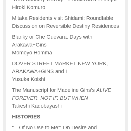
Hiroki Komuro
Mitaka Residents visit Shidami: Roundtable
Discussion on Reversible Destiny Residences
Blanky or Che Guevara: Days with
Arakawa+Gins
Momoyo Homma
DOVER STREET MARKET NEW YORK,
ARAKAWA+GINS and I
Yusuke Koishi
The Manuscript for Madeline Gins’s
ALIVE
FOREVER, NOT IF, BUT WHEN
Takeshi Kadobayashi
HISTORIES
“…Of No Use to Me”: On Desire and