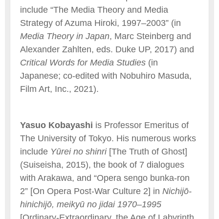
include “The Media Theory and Media
Strategy of Azuma Hiroki, 1997–2003” (in
Media Theory in Japan
, Marc Steinberg and
Alexander Zahlten, eds. Duke UP, 2017) and
Critical Words for Media Studies
(in
Japanese; co-edited with Nobuhiro Masuda,
Film Art, Inc., 2021).
Yasuo Kobayashi
is Professor Emeritus of
The University of Tokyo. His numerous works
include
Yūrei no shinri
[The Truth of Ghost]
(Suiseisha, 2015), the book of 7 dialogues
with Arakawa, and “Opera sengo bunka-ron
2” [On Opera Post-War Culture 2] in
Nichijō-
hinichijō, meikyū no jidai 1970–1995
[Ordinary-Extraordinary, the Age of Labyrinth