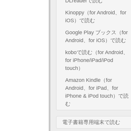
DLreaderで読む
Kinoppy（for Android、for
iOS）で読む
Google Play ブックス（for
Android、for iOS）で読む
koboで読む（for Android、
for iPhone/iPad/iPod
touch）
Amazon Kindle（for
Android、for iPad、for
iPhone & iPod touch）で読
む
電子書籍専用端末で読む