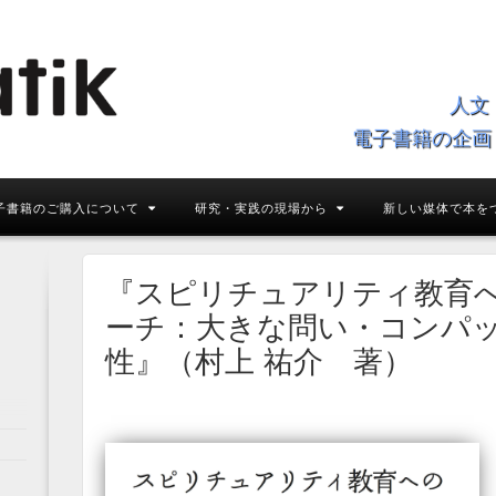
人文
電子書籍の企画
子書籍のご購入について
研究・実践の現場から
新しい媒体で本を
『スピリチュアリティ教育
ーチ：大きな問い・コンパ
性』（村上 祐介 著）