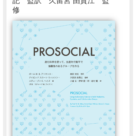
記 監訳 久留宮 由貴江 監
修