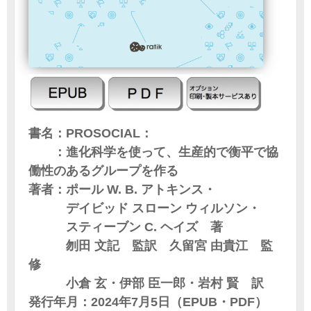
書名：PROSOCIAL：
：進化科学を使って、生産的で衡平で協
働性のあるグループを作る
著者：ポール W. B. アトキンス・
デイビッド スローン ウィルソン・
スティーブン C. ヘイズ 著
刎田 文記 監訳 久留宮 由貴江 監
修
小倉 玄・伊部 臣一郎・岩村 賢 訳
発行年月：2024年7月5日（EPUB・PDF）