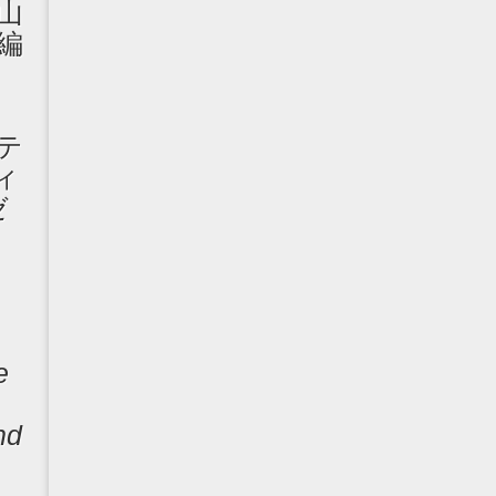
山
編
テ
ィ
ゼ
e
nd