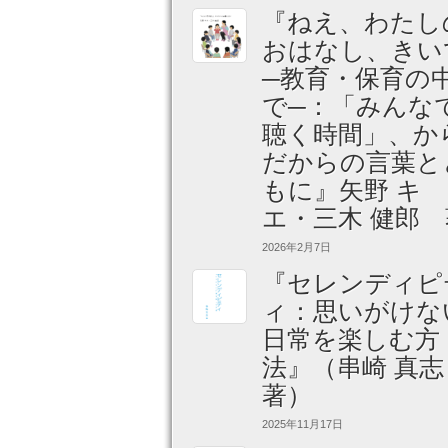
『ねえ、わたし
おはなし、きい
─教育・保育の
で─：「みんな
聴く時間」、か
だからの言葉と
もに』矢野 キ
エ・三木 健郎 
2026年2月7日
『セレンディピ
ィ：思いがけな
日常を楽しむ方
法』（串崎 真
著）
2025年11月17日