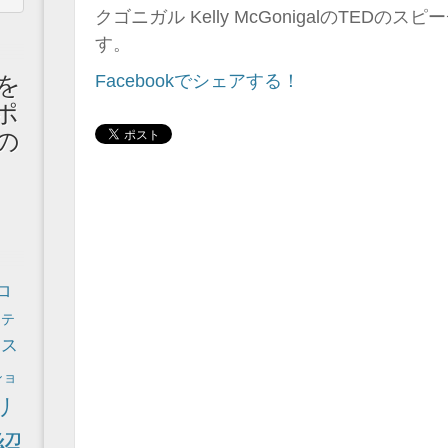
クゴニガル Kelly McGonigalのTED
す。
を
Facebookでシェアする！
ポ
の
ロ
ラテ
アス
ショ
リ
紹