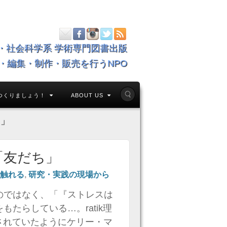
・社会科学系 学術専門図書出版
・編集・制作・販売を行うNPO
つくりましょう！
ABOUT US
ち」
「友だち」
触れる
,
研究・実践の現場から
のではなく、「『ストレスは
たらしている…。ratik理
とされていたようにケリー・マ