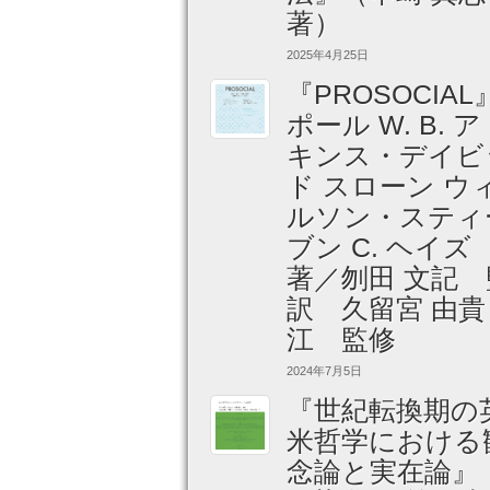
著）
2025年4月25日
『PROSOCIAL
ポール W. B. 
キンス・デイビ
ド スローン ウ
ルソン・スティ
ブン C. ヘイ
著／刎田 文記 
訳 久留宮 由貴
江 監修
2024年7月5日
『世紀転換期の
米哲学における
念論と実在論』