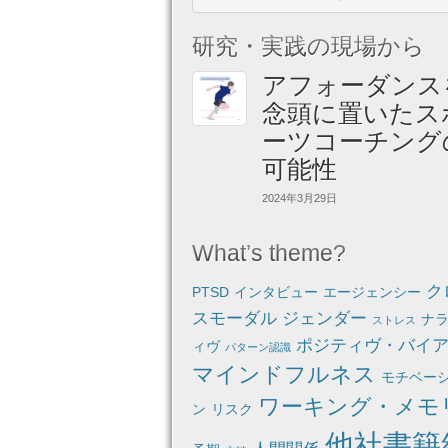
研究・実践の現場から
アフォーダンス
念頭に置いたス
ーツコーチング
可能性
2024年3月29日
What’s theme?
ク
PTSD
インタビュー
エージェンシー
スモーダル
ジェンダー
ナ
ストレス
ポジティヴ・バイ
ィヴ
パターン認識
マインドフルネス
モチベー
ワーキング・メモ
ン
リスク
他社書籍