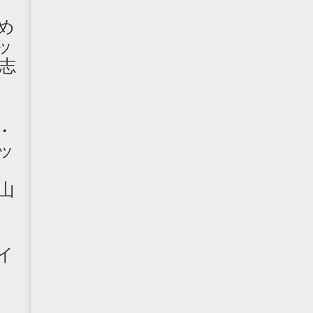
め
ッ
志
・
ッ
ン
山
イ