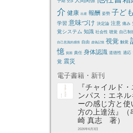
人間関係
予期
交渉
介
子ど
健康
報酬
姿勢
出産
意味づけ
学習
注意
決定論
痛み
覚システム
知識
社会性
聴覚
自己制
視覚
自由
触覚
自己意識的感情
虚偽記憶
憶
身体認識
責任
道徳性
適応
貧困
震災
覚
電子書籍・新刊
『チャイルド・
ンパス：エネル
ーの感じ方と使
方の上達法』（
崎 真志 著）
2026年6月3日