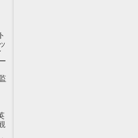
』
アト
ッ
ィ
ー
ズ
監
英
観