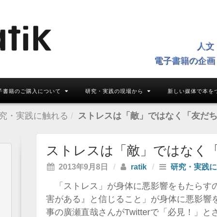
人文
電子書籍の企画
子書籍のご購入について
研究・実践の現場から
新しい媒体で本を
究・実践に触れる
ストレスは「敵」ではなく「友だ
ストレスは「敵」ではなく
2013年9月8日
/
ratik
/
研究・実践に
「ストレス」が身体に悪影響をもたらす
害がある』と信じること」が身体に悪影響をも
事の廣瀬直哉さんがTwitterで「必見！」