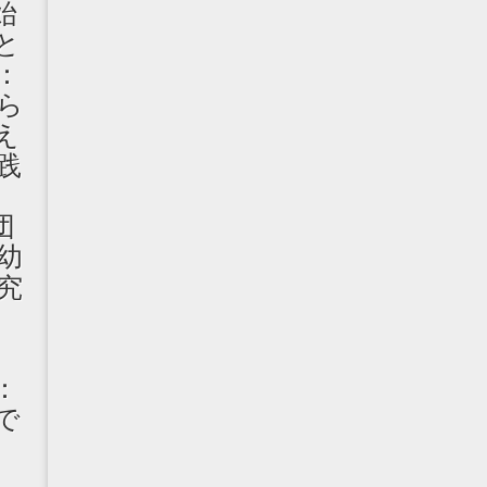
始
と
：
ら
え
践
丈
団
幼
究
：
で