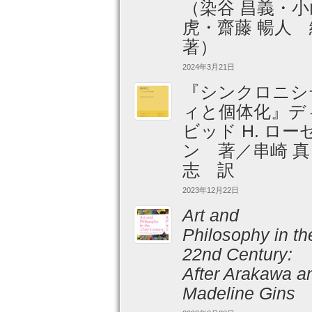
（染谷 昌義・小
虎・齋藤 暢人 
著）
2024年3月21日
『シンクロニシ
ィと個体化』デ
ビッド H. ロー
ン 著／串崎 真
志 訳
2023年12月22日
Art and
Philosophy in th
22nd Century:
After Arakawa a
Madeline Gins