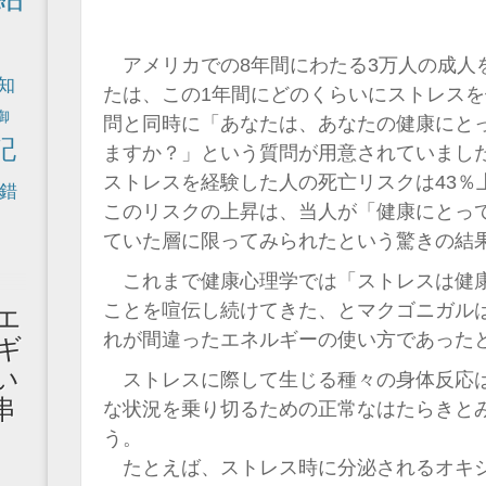
も
アメリカでの8年間にわたる3万人の成人
知
たは、この1年間にどのくらいにストレス
御
問と同時に「あなたは、あなたの健康にと
記
ますか？」という質問が用意されていまし
ストレスを経験した人の死亡リスクは43％
錯
このリスクの上昇は、当人が「健康にとっ
ていた層に限ってみられたという驚きの結
これまで健康心理学では「ストレスは健
ことを喧伝し続けてきた、とマクゴニガル
エ
れが間違ったエネルギーの使い方であった
ギ
い
ストレスに際して生じる種々の身体反応
串
な状況を乗り切るための正常なはたらきと
う。
たとえば、ストレス時に分泌されるオキ