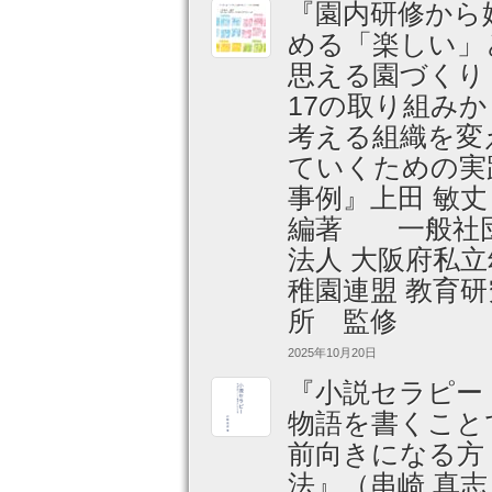
『園内研修から
める「楽しい」
思える園づくり
17の取り組みか
考える組織を変
ていくための実
事例』上田 敏
編著 一般社
法人 大阪府私立
稚園連盟 教育研
所 監修
2025年10月20日
『小説セラピー
物語を書くこと
前向きになる方
法』（串崎 真志