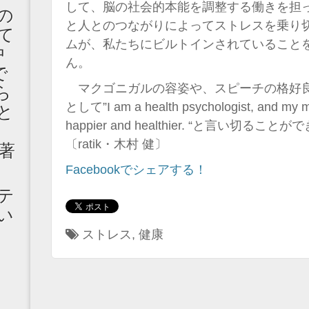
して、脳の社会的本能を調整する働きを担
の
と人とのつながりによってストレスを乗り
て
ムが、私たちにビルトインされていること
中
ん。
で
マクゴニガルの容姿や、スピーチの格好
ら
として”I am a health psychologist, and my mi
と
happier and healthier. “と言い切
〔ratik・木村 健〕
著
Facebookでシェアする！
テ
い
ストレス
,
健康
志