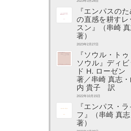
2023年3月28日
『エンパスのた
の直感を耕すレ
スン』（串崎 真
著）
2023年2月27日
『ソウル・トゥ
ソウル』ディビ
ド H. ローゼ
著／串崎 真志・
内 貴子 訳
2022年10月15日
『エンパス・ラ
フ』（串崎 真志
著）