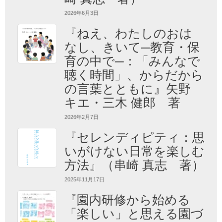
2026年6月3日
『ねえ、わたしのおは
なし、きいて─教育・保
育の中で─：「みんなで
聴く時間」、からだから
の言葉とともに』矢野
キエ・三木 健郎 著
2026年2月7日
『セレンディピティ：思
いがけない日常を楽しむ
方法』（串崎 真志 著）
2025年11月17日
『園内研修から始める
「楽しい」と思える園づ