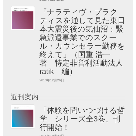
『ナラティヴ・プラク
ティスを通して見た東日
本大震災後の気仙沼：緊
急派遣事業でのスクー
ル・カウンセラー勤務を
終えて』（国重 浩一
著 特定非営利活動法人
ratik 編）
2013年12月26日
近刊案内
「体験を問いつづける哲
学」シリーズ全3巻、刊
行開始！