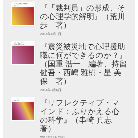
『「裁判員」の形成、そ
の心理学的解明』（荒川
歩 著）
2014年4月1日
『震災被災地で心理援助
職に何ができるのか？』
（国重 浩一 編著、持留
健吾・西嶋 雅樹・星 美
保 著）
2014年3月6日
『リフレクティブ・マ
インド：ふりかえる心
の科学』（串崎 真志
著）
2013年12月26日