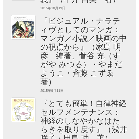
2015年10月19日
『ビジュアル・ナラテ
ィヴとしてのマンガ：
マンガ／小説／映画の中
の視点から』（家島 明
彦 編著、菅谷 充（す
がや みつる）・やまだ
ようこ・斉藤 こずゑ
著）
2015年9月11日
『とても簡単！自律神経
セルフメンテナンス：
神経のしなやかなはた
らきを取り戻す』（浅井
咲子・田島 功 著）