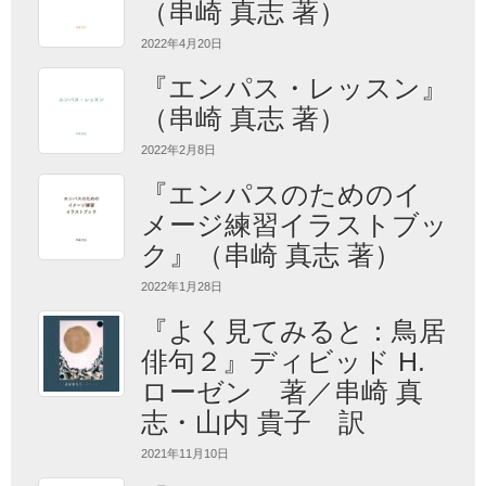
（串崎 真志 著）
2022年4月20日
『エンパス・レッスン』
（串崎 真志 著）
2022年2月8日
『エンパスのためのイ
メージ練習イラストブッ
ク』（串崎 真志 著）
2022年1月28日
『よく見てみると：鳥居
俳句２』ディビッド H.
ローゼン 著／串崎 真
志・山内 貴子 訳
2021年11月10日