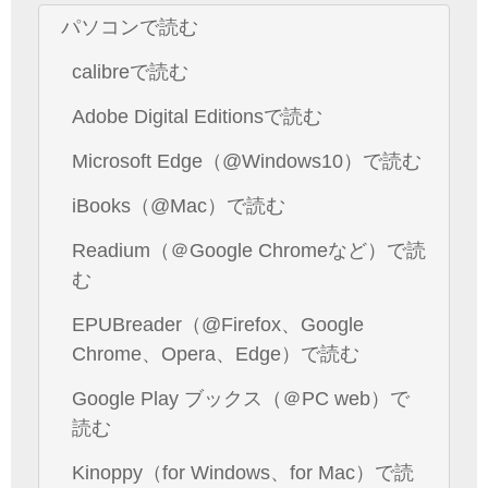
パソコンで読む
calibreで読む
Adobe Digital Editionsで読む
Microsoft Edge（@Windows10）で読む
iBooks（@Mac）で読む
Readium（＠Google Chromeなど）で読
む
EPUBreader（@Firefox、Google
Chrome、Opera、Edge）で読む
Google Play ブックス（＠PC web）で
読む
Kinoppy（for Windows、for Mac）で読