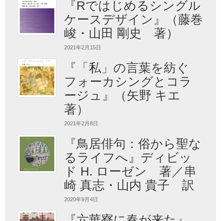
『Rではじめるシングル
ケースデザイン』（藤巻
峻・山田 剛史 著）
2021年2月15日
『「私」の言葉を紡ぐ
フォーカシングとコラ
ージュ』（矢野 キエ
著）
2021年2月8日
『鳥居俳句：俗から聖な
るライフへ』ディビッ
ド H. ローゼン 著／串
崎 真志・山内 貴子 訳
2020年9月4日
『六華寮に春が来た』