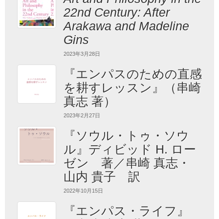
22nd Century: After
Arakawa and Madeline
Gins
2023年3月28日
『エンパスのための直感
を耕すレッスン』（串崎
真志 著）
2023年2月27日
『ソウル・トゥ・ソウ
ル』ディビッド H. ロー
ゼン 著／串崎 真志・
山内 貴子 訳
2022年10月15日
『エンパス・ライフ』