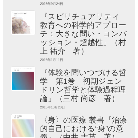
2016年9月24日
『スピリチュアリティ
教育への科学的アプロー
チ：大きな問い・コンパ
ッション・超越性』（村
上 祐介 著）
2016年1月11日
『体験を問いつづける哲
学 第1巻 初期ジェン
ドリン哲学と体験過程理
論』（三村 尚彦 著）
2015年10月28日
〈身〉の医療 叢書『治療
的自己における“身”の意
義』（中井 吉英 著）