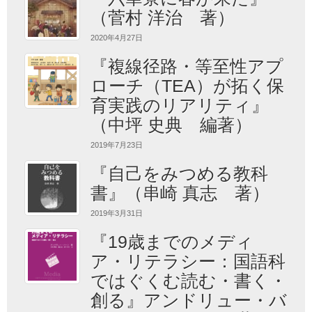
（菅村 洋治 著）
2020年4月27日
『複線径路・等至性アプ
ローチ（TEA）が拓く保
育実践のリアリティ』
（中坪 史典 編著）
2019年7月23日
『自己をみつめる教科
書』（串崎 真志 著）
2019年3月31日
『19歳までのメディ
ア・リテラシー：国語科
ではぐくむ読む・書く・
創る』アンドリュー・バ