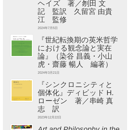
ヘイズ 著／刎田 文
記 監訳 久留宮 由貴
江 監修
2024年7月5日
『世紀転換期の英米哲学
における観念論と実在
論』（染谷 昌義・小山
虎・齋藤 暢人 編著）
2024年3月21日
『シンクロニシティと
個体化』ディビッド H.
ローゼン 著／串崎 真
志 訳
2023年12月22日
Art and Philosophy in the