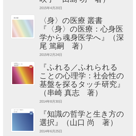
2015年4月20日
〈身〉の医療 叢書
『〈身〉の医療：心身医
学から魂身医学へ』（深
尾 篤嗣 著）
2015年2月24日
『ふれる／ふれられる
ことの心理学：社会性の
基盤を探るタッチ研究』
（串崎 真志 著）
2014年8月30日
『知識の哲学と生き方の
選択』（山口 尚 著）
2014年6月25日