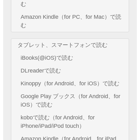
む
Amazon Kindle（for PC、for Mac）で読
む
タブレット、スマートフォンで読む
iBooks(@iOS)で読む
DLreaderで読む
Kinoppy（for Android、for iOS）で読む
Google Play ブックス（for Android、for
iOS）で読む
koboで読む（for Android、for
iPhone/iPad/iPod touch）
Amazon Kindle（for Android、for iPad、