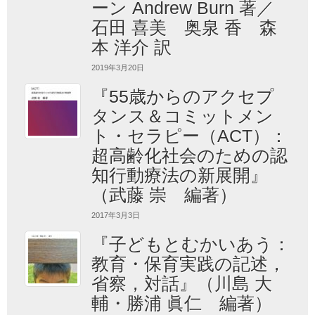
ーン Andrew Burn 著／
石田 喜美 奥泉 香 森
本 洋介 訳
2019年3月20日
『55歳からのアクセプ
タンス＆コミットメン
ト・セラピー（ACT）：
超高齢化社会のための認
知行動療法の新展開』
（武藤 崇 編著）
2017年3月3日
『子どもとむかいあう：
教育・保育実践の記述，
省察，対話』（川島 大
輔・勝浦 眞仁 編著）