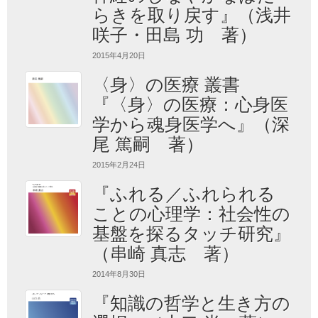
らきを取り戻す』（浅井
咲子・田島 功 著）
2015年4月20日
〈身〉の医療 叢書
『〈身〉の医療：心身医
学から魂身医学へ』（深
尾 篤嗣 著）
2015年2月24日
『ふれる／ふれられる
ことの心理学：社会性の
基盤を探るタッチ研究』
（串崎 真志 著）
2014年8月30日
『知識の哲学と生き方の