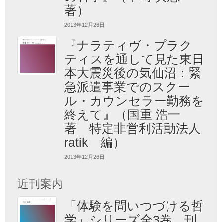
著）
2013年12月26日
『ナラティヴ・プラク
ティスを通して見た東日
本大震災後の気仙沼：緊
急派遣事業でのスクー
ル・カウンセラー勤務を
終えて』（国重 浩一
著 特定非営利活動法人
ratik 編）
2013年12月26日
近刊案内
「体験を問いつづける哲
学」シリーズ全3巻、刊