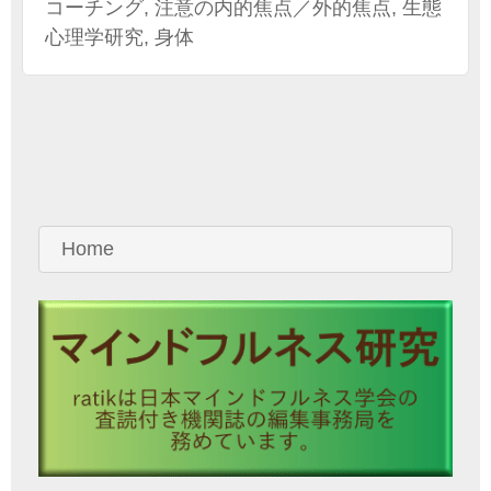
コーチング
,
注意の内的焦点／外的焦点
,
生態
心理学研究
,
身体
Home