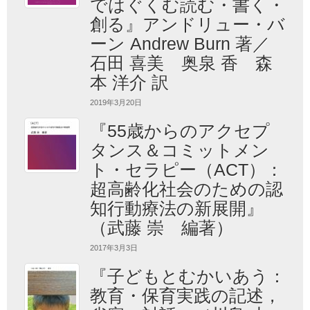
ではぐくむ読む・書く・
創る』アンドリュー・バ
ーン Andrew Burn 著／
石田 喜美 奥泉 香 森
本 洋介 訳
2019年3月20日
『55歳からのアクセプ
タンス＆コミットメン
ト・セラピー（ACT）：
超高齢化社会のための認
知行動療法の新展開』
（武藤 崇 編著）
2017年3月3日
『子どもとむかいあう：
教育・保育実践の記述，