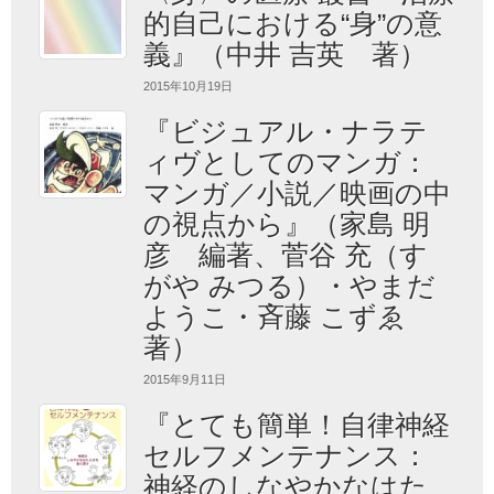
的自己における“身”の意
義』（中井 吉英 著）
2015年10月19日
『ビジュアル・ナラテ
ィヴとしてのマンガ：
マンガ／小説／映画の中
の視点から』（家島 明
彦 編著、菅谷 充（す
がや みつる）・やまだ
ようこ・斉藤 こずゑ
著）
2015年9月11日
『とても簡単！自律神経
セルフメンテナンス：
神経のしなやかなはた