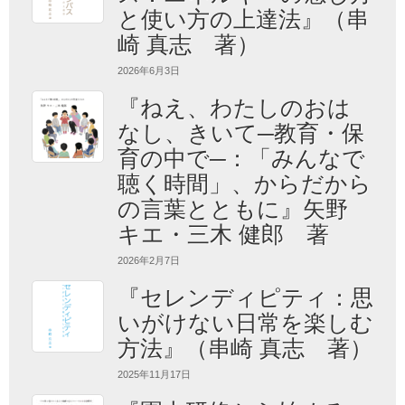
と使い方の上達法』（串
崎 真志 著）
2026年6月3日
『ねえ、わたしのおは
なし、きいて─教育・保
育の中で─：「みんなで
聴く時間」、からだから
の言葉とともに』矢野
キエ・三木 健郎 著
2026年2月7日
『セレンディピティ：思
いがけない日常を楽しむ
方法』（串崎 真志 著）
2025年11月17日