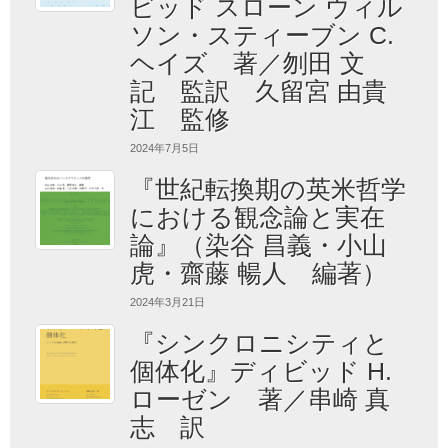
ビッド スローン ウィル
ソン・スティーブン C.
ヘイズ 著／刎田 文
記 監訳 久留宮 由貴
江 監修
2024年7月5日
『世紀転換期の英米哲学
における観念論と実在
論』（染谷 昌義・小山
虎・齋藤 暢人 編著）
2024年3月21日
『シンクロニシティと
個体化』ディビッド H.
ローゼン 著／串崎 真
志 訳