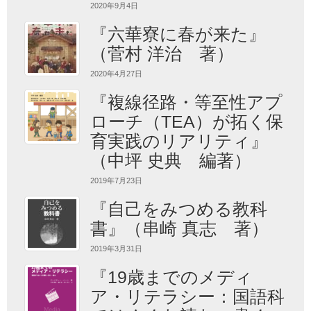
2020年9月4日
『六華寮に春が来た』
（菅村 洋治 著）
2020年4月27日
『複線径路・等至性アプ
ローチ（TEA）が拓く保
育実践のリアリティ』
（中坪 史典 編著）
2019年7月23日
『自己をみつめる教科
書』（串崎 真志 著）
2019年3月31日
『19歳までのメディ
ア・リテラシー：国語科