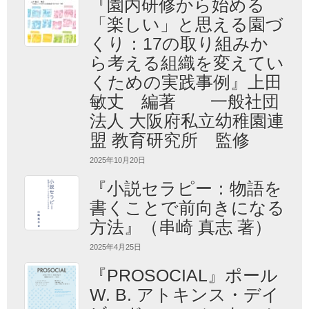
『園内研修から始める
「楽しい」と思える園づ
くり：17の取り組みか
ら考える組織を変えてい
くための実践事例』上田
敏丈 編著 一般社団
法人 大阪府私立幼稚園連
盟 教育研究所 監修
2025年10月20日
『小説セラピー：物語を
書くことで前向きになる
方法』（串崎 真志 著）
2025年4月25日
『PROSOCIAL』ポール
W. B. アトキンス・デイ