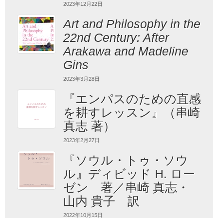
2023年12月22日
Art and Philosophy in the
22nd Century: After
Arakawa and Madeline
Gins
2023年3月28日
『エンパスのための直感
を耕すレッスン』（串崎
真志 著）
2023年2月27日
『ソウル・トゥ・ソウ
ル』ディビッド H. ロー
ゼン 著／串崎 真志・
山内 貴子 訳
2022年10月15日