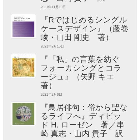
2021年11月10日
『Rではじめるシングル
ケースデザイン』（藤巻
峻・山田 剛史 著）
2021年2月15日
『「私」の言葉を紡ぐ
フォーカシングとコラ
ージュ』（矢野 キエ
著）
2021年2月8日
『鳥居俳句：俗から聖な
るライフへ』ディビッ
ド H. ローゼン 著／串
崎 真志・山内 貴子 訳