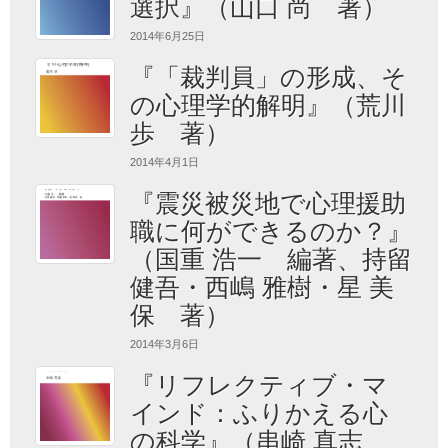
選択』（山口 尚 著）
2014年6月25日
『「裁判員」の形成、そ
の心理学的解明』（荒川
歩 著）
2014年4月1日
『震災被災地で心理援助
職に何ができるのか？』
（国重 浩一 編著、持留
健吾・西嶋 雅樹・星 美
保 著）
2014年3月6日
『リフレクティブ・マ
インド：ふりかえる心
の科学』（串崎 真志