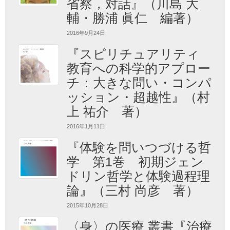
省察，対話』（川島 大
輔・勝浦 眞仁 編著）
2016年9月24日
『スピリチュアリティ
教育への科学的アプロー
チ：大きな問い・コンパ
ッション・超越性』（村
上 祐介 著）
2016年1月11日
『体験を問いつづける哲
学 第1巻 初期ジェン
ドリン哲学と体験過程理
論』（三村 尚彦 著）
2015年10月28日
〈身〉の医療 叢書『治療