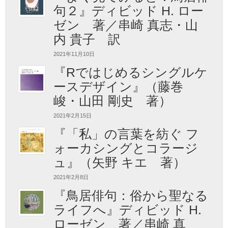
句２』ディビッド H. ロー
ゼン 著／串崎 真志・山
内 貴子 訳
2021年11月10日
『Rではじめるシングルケ
ースデザイン』（藤巻
峻・山田 剛史 著）
2021年2月15日
『「私」の言葉を紡ぐ フ
ォーカシングとコラージ
ュ』（矢野 キエ 著）
2021年2月8日
『鳥居俳句：俗から聖なる
ライフへ』ディビッド H.
ローゼン 著／串崎 真