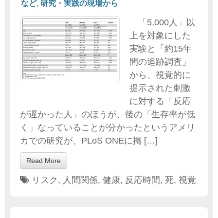
など
,
研究・実践の現場から
「5,000人」以
上を対象にした
実験と「約15年
間の追跡調査」
から、視覚的に
提示された刺激
に対する「反応
が遅かった人」のほうが、後の「生存率が低
く」なっていることが分かったというアメリ
カでの研究が、PLoS ONEに掲 […]
Read More
リスク
,
人間関係
,
健康
,
反応時間
,
死
,
視覚