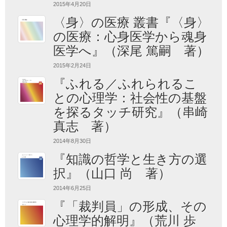
2015年4月20日
〈身〉の医療 叢書『〈身〉
の医療：心身医学から魂身
医学へ』（深尾 篤嗣 著）
2015年2月24日
『ふれる／ふれられるこ
との心理学：社会性の基盤
を探るタッチ研究』（串崎
真志 著）
2014年8月30日
『知識の哲学と生き方の選
択』（山口 尚 著）
2014年6月25日
『「裁判員」の形成、その
心理学的解明』（荒川 歩