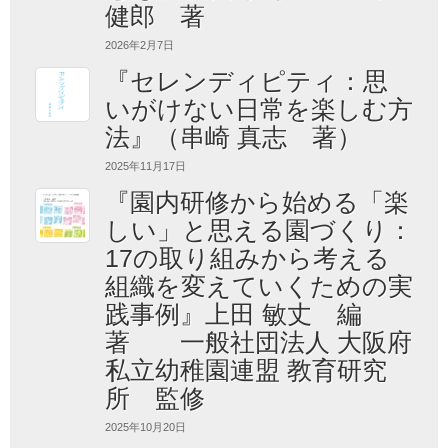
健郎 著
2026年2月7日
『セレンディピティ：思
いがけない日常を楽しむ方
法』（串崎 真志 著）
2025年11月17日
『園内研修から始める「楽
しい」と思える園づくり：
17の取り組みから考える
組織を変えていくための実
践事例』上田 敏丈 編
著 一般社団法人 大阪府
私立幼稚園連盟 教育研究
所 監修
2025年10月20日