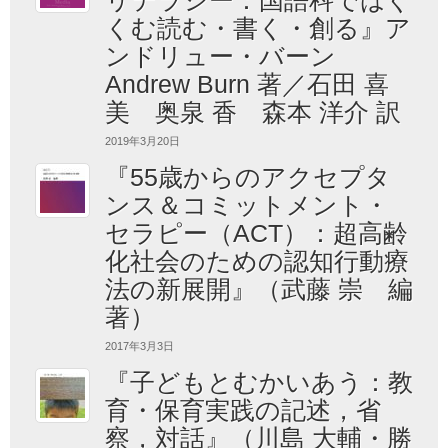
くむ読む・書く・創る』ア
ンドリュー・バーン
Andrew Burn 著／石田 喜
美 奥泉 香 森本 洋介 訳
2019年3月20日
『55歳からのアクセプタ
ンス＆コミットメント・
セラピー（ACT）：超高齢
化社会のための認知行動療
法の新展開』（武藤 崇 編
著）
2017年3月3日
『子どもとむかいあう：教
育・保育実践の記述，省
察，対話』（川島 大輔・勝