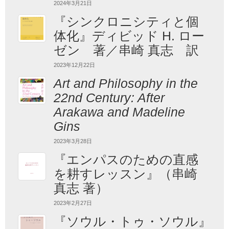
2024年3月21日
『シンクロニシティと個
体化』ディビッド H. ロー
ゼン 著／串崎 真志 訳
2023年12月22日
Art and Philosophy in the
22nd Century: After
Arakawa and Madeline
Gins
2023年3月28日
『エンパスのための直感
を耕すレッスン』（串崎
真志 著）
2023年2月27日
『ソウル・トゥ・ソウル』