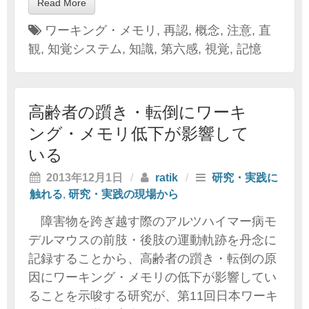
Read More
ワーキング・メモリ
,
再認
,
概念
,
注意
,
直
観
,
知覚システム
,
知識
,
第六感
,
視覚
,
記憶
高齢者の躓き・転倒にワーキ
ング・メモリ低下が影響して
いる
2013年12月1日
/
ratik
/
研究・実践に
触れる
,
研究・実践の現場から
障害物を跨ぎ越す際のアルツハイマー病モ
デルマウスの前肢・後肢の運動軌跡を丹念に
記録することから、高齢者の躓き・転倒の原
因にワーキング・メモリの低下が影響してい
ることを示唆する研究が、第11回日本ワーキ