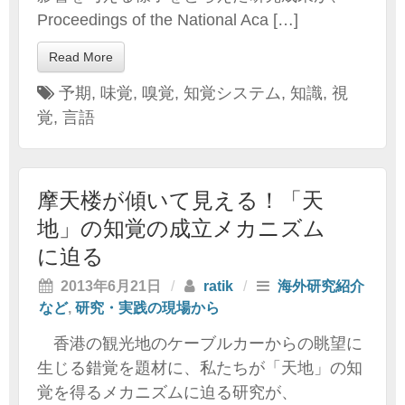
Proceedings of the National Aca […]
Read More
予期
,
味覚
,
嗅覚
,
知覚システム
,
知識
,
視
覚
,
言語
摩天楼が傾いて見える！「天
地」の知覚の成立メカニズム
に迫る
2013年6月21日
/
ratik
/
海外研究紹介
など
,
研究・実践の現場から
香港の観光地のケーブルカーからの眺望に
生じる錯覚を題材に、私たちが「天地」の知
覚を得るメカニズムに迫る研究が、