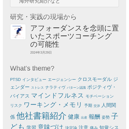
海外研究紹介など
研究・実践の現場から
アフォーダンスを念頭に置
いたスポーツコーチング
の可能性
2024年3月29日
What’s theme?
クロスモーダル
ジ
PTSD
インタビュー
エージェンシー
ェンダー
ポジティヴ・
ナラティヴ
ストレス
パターン認識
マインドフルネス
バイアス
モチベーション
ワーキング・メモリ
人間関
リスク
予期
交渉
他社書籍紹介
子
健康
報酬
係
姿勢
出産
ども
意味づけ
学習
注意
知覚シス
決定論
痛み