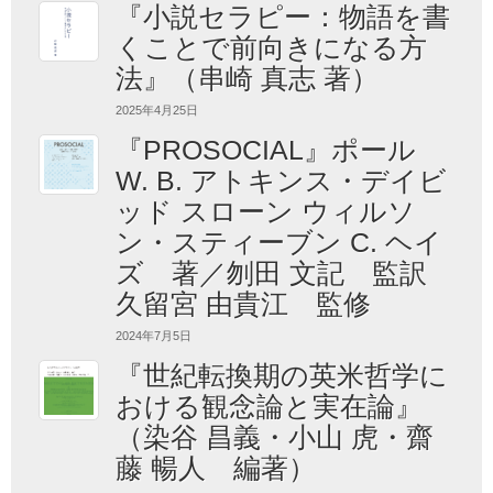
『小説セラピー：物語を書
くことで前向きになる方
法』（串崎 真志 著）
2025年4月25日
『PROSOCIAL』ポール
W. B. アトキンス・デイビ
ッド スローン ウィルソ
ン・スティーブン C. ヘイ
ズ 著／刎田 文記 監訳
久留宮 由貴江 監修
2024年7月5日
『世紀転換期の英米哲学に
おける観念論と実在論』
（染谷 昌義・小山 虎・齋
藤 暢人 編著）