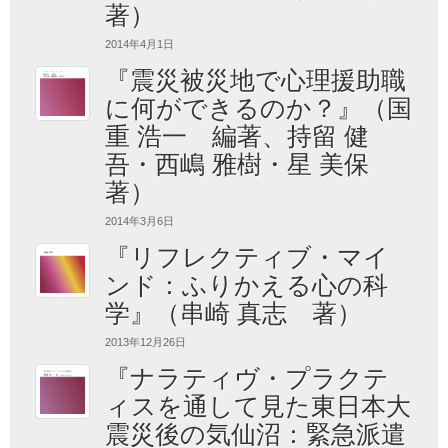
著）
2014年4月1日
『震災被災地で心理援助職
に何ができるのか？』（国
重 浩一 編著、持留 健
吾・西嶋 雅樹・星 美保
著）
2014年3月6日
『リフレクティブ・マイ
ンド：ふりかえる心の科
学』（串崎 真志 著）
2013年12月26日
『ナラティヴ・プラクテ
ィスを通して見た東日本大
震災後の気仙沼：緊急派遣