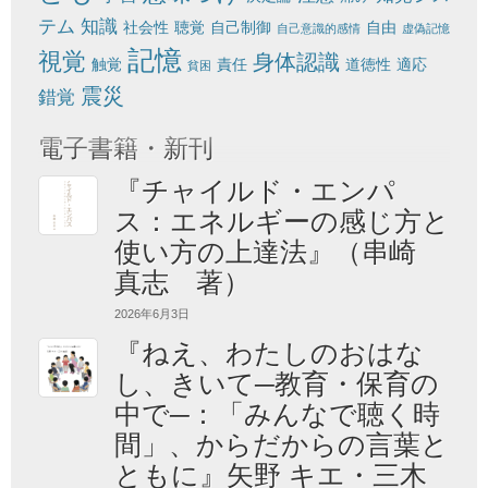
テム
知識
社会性
聴覚
自己制御
自由
自己意識的感情
虚偽記憶
記憶
視覚
身体認識
触覚
責任
道徳性
適応
貧困
震災
錯覚
電子書籍・新刊
『チャイルド・エンパ
ス：エネルギーの感じ方と
使い方の上達法』（串崎
真志 著）
2026年6月3日
『ねえ、わたしのおはな
し、きいて─教育・保育の
中で─：「みんなで聴く時
間」、からだからの言葉と
ともに』矢野 キエ・三木