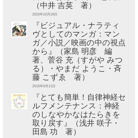
（中井 吉英 著）
2015年10月19日
『ビジュアル・ナラティ
ヴとしてのマンガ：マン
ガ／小説／映画の中の視点
から』（家島 明彦 編
著、菅谷 充（すがや みつ
る）・やまだ ようこ・斉
藤 こずゑ 著）
2015年9月11日
『とても簡単！自律神経セ
ルフメンテナンス：神経
のしなやかなはたらきを
取り戻す』（浅井 咲子・
田島 功 著）