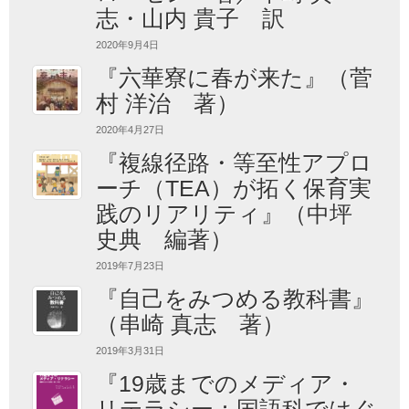
志・山内 貴子 訳
2020年9月4日
『六華寮に春が来た』（菅
村 洋治 著）
2020年4月27日
『複線径路・等至性アプロ
ーチ（TEA）が拓く保育実
践のリアリティ』（中坪
史典 編著）
2019年7月23日
『自己をみつめる教科書』
（串崎 真志 著）
2019年3月31日
『19歳までのメディア・
リテラシー：国語科ではぐ