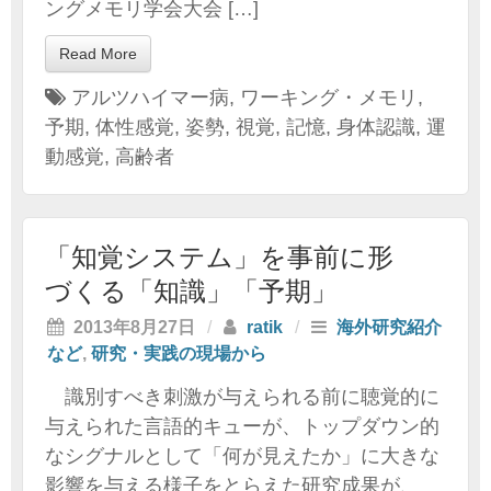
ングメモリ学会大会 […]
Read More
アルツハイマー病
,
ワーキング・メモリ
,
予期
,
体性感覚
,
姿勢
,
視覚
,
記憶
,
身体認識
,
運
動感覚
,
高齢者
「知覚システム」を事前に形
づくる「知識」「予期」
2013年8月27日
/
ratik
/
海外研究紹介
など
,
研究・実践の現場から
識別すべき刺激が与えられる前に聴覚的に
与えられた言語的キューが、トップダウン的
なシグナルとして「何が見えたか」に大きな
影響を与える様子をとらえた研究成果が、