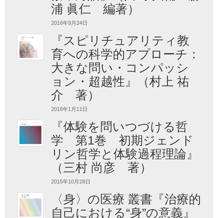
浦 眞仁 編著）
2016年9月24日
『スピリチュアリティ教
育への科学的アプローチ：
大きな問い・コンパッシ
ョン・超越性』（村上 祐
介 著）
2016年1月11日
『体験を問いつづける哲
学 第1巻 初期ジェンド
リン哲学と体験過程理論』
（三村 尚彦 著）
2015年10月28日
〈身〉の医療 叢書『治療的
自己における“身”の意義』