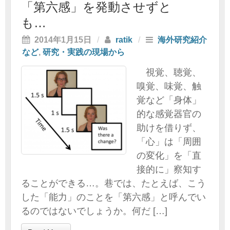
「第六感」を発動させずと
も…
2014年1月15日
/
ratik
/
海外研究紹介
など
,
研究・実践の現場から
視覚、聴覚、
嗅覚、味覚、触
覚など「身体」
的な感覚器官の
助けを借りず、
「心」は「周囲
の変化」を「直
接的に」察知す
ることができる…。巷では、たとえば、こう
した「能力」のことを「第六感」と呼んでい
るのではないでしょうか。何だ […]