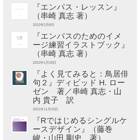
『エンパス・レッスン』
（串崎 真志 著）
2022年2月8日
『エンパスのためのイメ
ージ練習イラストブック』
（串崎 真志 著）
2022年1月28日
『よく見てみると：鳥居俳
句２』ディビッド H. ロー
ゼン 著／串崎 真志・山
内 貴子 訳
2021年11月10日
『Rではじめるシングルケ
ースデザイン』（藤巻
峻・山田 剛史 著）