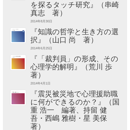
を探るタッチ研究』（串崎
真志 著）
2014年8月30日
『知識の哲学と生き方の選
択』（山口 尚 著）
2014年6月25日
『「裁判員」の形成、その
心理学的解明』（荒川 歩
著）
2014年4月1日
『震災被災地で心理援助職
に何ができるのか？』（国
重 浩一 編著、持留 健
吾・西嶋 雅樹・星 美保
著）