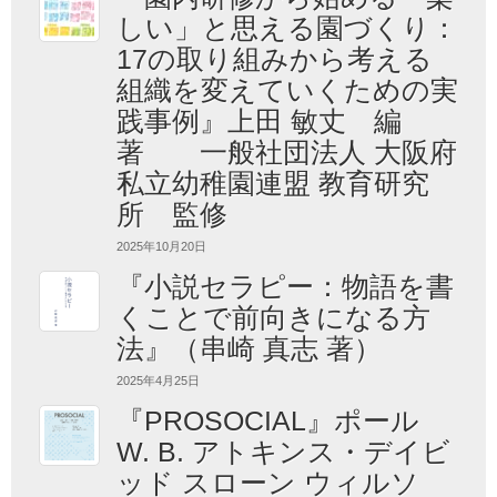
しい」と思える園づくり：
17の取り組みから考える
組織を変えていくための実
践事例』上田 敏丈 編
著 一般社団法人 大阪府
私立幼稚園連盟 教育研究
所 監修
2025年10月20日
『小説セラピー：物語を書
くことで前向きになる方
法』（串崎 真志 著）
2025年4月25日
『PROSOCIAL』ポール
W. B. アトキンス・デイビ
ッド スローン ウィルソ