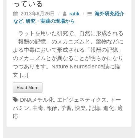
っている
2013年8月26日
/
ratik
/
海外研究紹介
など
,
研究・実践の現場から
ラットを用いた研究で、自然に形成される
「報酬の記憶」のメカニズムと、薬物などに
よる中毒において形成される「報酬の記憶」
のメカニズムとが異なることが明らかになり
つつあります。Nature Neuroscience誌に論
文 […]
Read More
DNAメチル化
,
エピジェネティクス
,
ドー
パミン
,
中毒
,
報酬
,
学習
,
快楽
,
記憶
,
進化
,
適
応