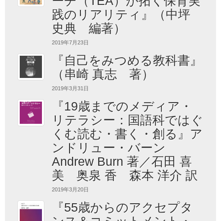
ーチ（TEA）が拓く保育実
践のリアリティ』（中坪
史典 編著）
2019年7月23日
『自己をみつめる教科書』
（串崎 真志 著）
2019年3月31日
『19歳までのメディア・
リテラシー：国語科ではぐ
くむ読む・書く・創る』ア
ンドリュー・バーン
Andrew Burn 著／石田 喜
美 奥泉 香 森本 洋介 訳
2019年3月20日
『55歳からのアクセプタ
ンス＆コミットメント・