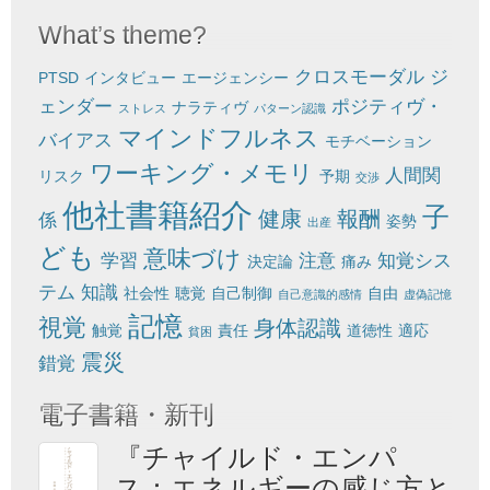
What’s theme?
クロスモーダル
ジ
PTSD
インタビュー
エージェンシー
ェンダー
ポジティヴ・
ナラティヴ
ストレス
パターン認識
マインドフルネス
バイアス
モチベーション
ワーキング・メモリ
人間関
リスク
予期
交渉
他社書籍紹介
子
健康
報酬
係
姿勢
出産
ども
意味づけ
学習
注意
知覚シス
決定論
痛み
テム
知識
社会性
聴覚
自己制御
自由
自己意識的感情
虚偽記憶
記憶
視覚
身体認識
触覚
責任
道徳性
適応
貧困
震災
錯覚
電子書籍・新刊
『チャイルド・エンパ
ス：エネルギーの感じ方と