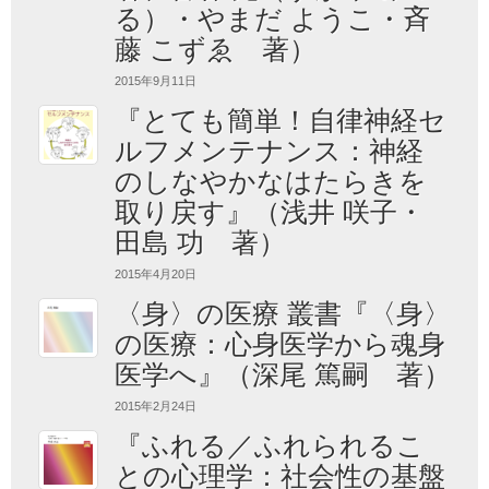
る）・やまだ ようこ・斉
藤 こずゑ 著）
2015年9月11日
『とても簡単！自律神経セ
ルフメンテナンス：神経
のしなやかなはたらきを
取り戻す』（浅井 咲子・
田島 功 著）
2015年4月20日
〈身〉の医療 叢書『〈身〉
の医療：心身医学から魂身
医学へ』（深尾 篤嗣 著）
2015年2月24日
『ふれる／ふれられるこ
との心理学：社会性の基盤