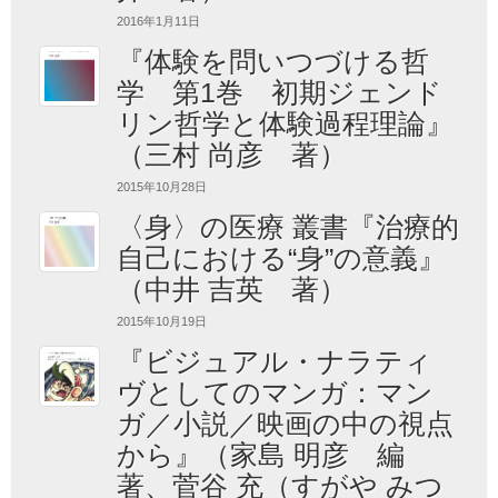
2016年1月11日
『体験を問いつづける哲
学 第1巻 初期ジェンド
リン哲学と体験過程理論』
（三村 尚彦 著）
2015年10月28日
〈身〉の医療 叢書『治療的
自己における“身”の意義』
（中井 吉英 著）
2015年10月19日
『ビジュアル・ナラティ
ヴとしてのマンガ：マン
ガ／小説／映画の中の視点
から』（家島 明彦 編
著、菅谷 充（すがや みつ