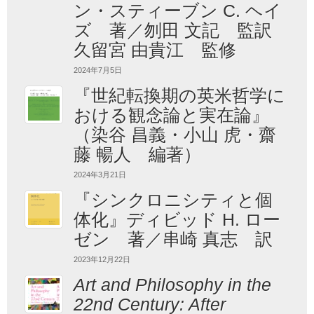
ン・スティーブン C. ヘイ
ズ 著／刎田 文記 監訳
久留宮 由貴江 監修
2024年7月5日
『世紀転換期の英米哲学に
おける観念論と実在論』
（染谷 昌義・小山 虎・齋
藤 暢人 編著）
2024年3月21日
『シンクロニシティと個
体化』ディビッド H. ロー
ゼン 著／串崎 真志 訳
2023年12月22日
Art and Philosophy in the
22nd Century: After