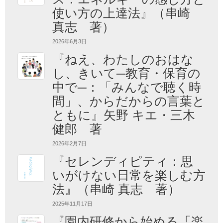
使い方の上達法』（串崎
真志 著）
2026年6月3日
『ねえ、わたしのおはな
し、きいて─教育・保育の
中で─：「みんなで聴く時
間」、からだからの言葉と
ともに』矢野 キエ・三木
健郎 著
2026年2月7日
『セレンディピティ：思
いがけない日常を楽しむ方
法』（串崎 真志 著）
2025年11月17日
『園内研修から始める「楽