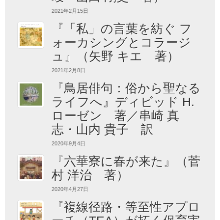
2021年2月15日
『「私」の言葉を紡ぐ フ
ォーカシングとコラージ
ュ』（矢野 キエ 著）
2021年2月8日
『鳥居俳句：俗から聖なる
ライフへ』ディビッド H.
ローゼン 著／串崎 真
志・山内 貴子 訳
2020年9月4日
『六華寮に春が来た』（菅
村 洋治 著）
2020年4月27日
『複線径路・等至性アプロ