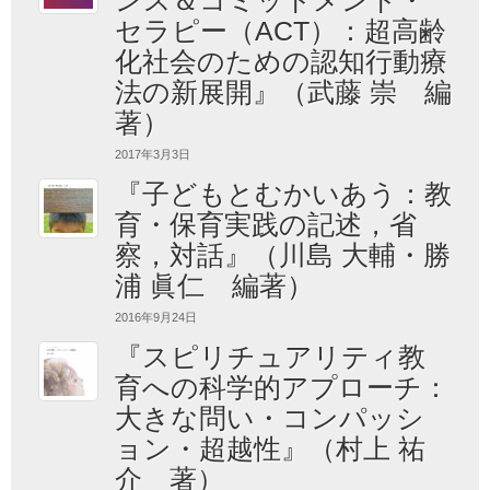
セラピー（ACT）：超高齢
化社会のための認知行動療
法の新展開』（武藤 崇 編
著）
2017年3月3日
『子どもとむかいあう：教
育・保育実践の記述，省
察，対話』（川島 大輔・勝
浦 眞仁 編著）
2016年9月24日
『スピリチュアリティ教
育への科学的アプローチ：
大きな問い・コンパッシ
ョン・超越性』（村上 祐
介 著）