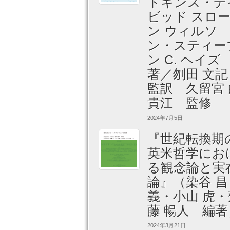
トキンス・デ
ビッド スロ
ン ウィルソ
ン・スティー
ン C. ヘイ
著／刎田 文
監訳 久留宮 
貴江 監修
2024年7月5日
『世紀転換期
英米哲学にお
る観念論と実
論』（染谷 昌
義・小山 虎・
藤 暢人 編著
2024年3月21日