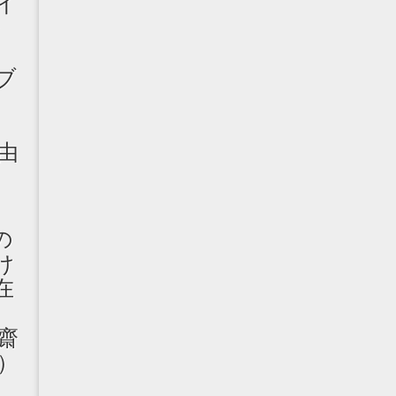
イ
ー
ブ
ズ
記
由
の
け
在
齋
）