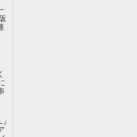
一
阪
連
所
く
に
串
L』
 ア