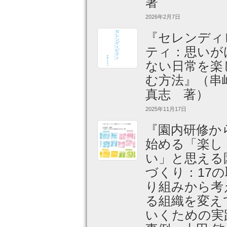
著
2026年2月7日
『セレンディ
ティ：思いが
ない日常を楽
む方法』（串
真志 著）
2025年11月17日
『園内研修か
始める「楽し
い」と思える
づくり：17の
り組みから考
る組織を変え
いくための実