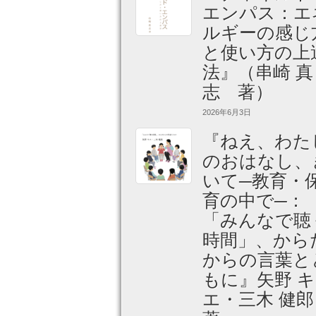
エンパス：エ
ルギーの感じ
と使い方の上
法』（串崎 真
志 著）
2026年6月3日
『ねえ、わた
のおはなし、
いて─教育・
育の中で─：
「みんなで聴
時間」、から
からの言葉と
もに』矢野 キ
エ・三木 健