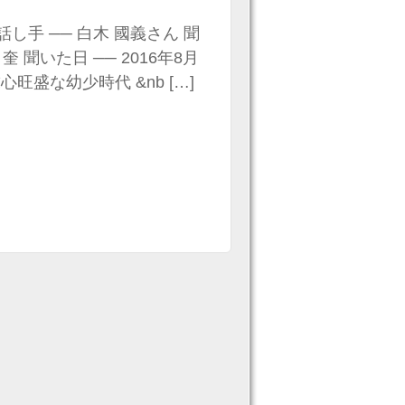
し手 ── 白木 國義さん 聞
 奎 聞いた日 ── 2016年8月
盛な幼少時代 &nb […]