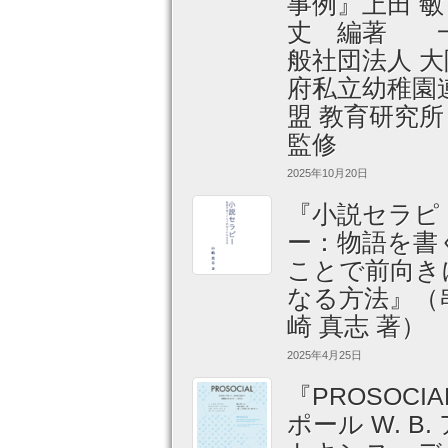
事例』上田 敏
丈 編著 
般社団法人 大
府私立幼稚園
盟 教育研究
監修
2025年10月20日
『小説セラピ
ー：物語を書
ことで前向き
なる方法』（
崎 真志 著）
2025年4月25日
『PROSOCIA
ポール W. B.