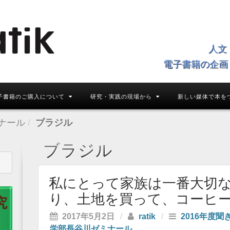
人文
電子書籍の企画
子書籍のご購入について
研究・実践の現場から
新しい媒体で本を
ナール
ブラジル
ブラジル
私にとって家族は一番大切
り、土地を買って、コーヒ
2017年5月2日
/
ratik
/
2016年度聞
学部長谷川ゼミナール