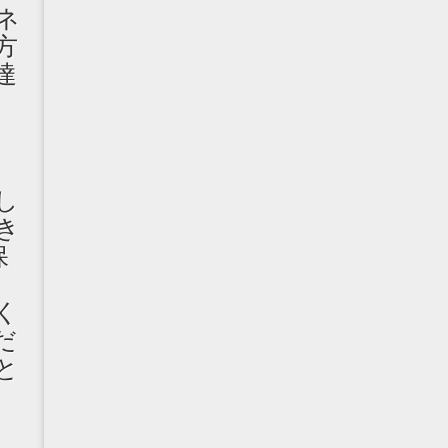
ネ
方
達
し
き
保
く
だ
と
郎