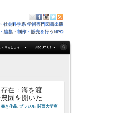
・社会科学系 学術専門図書出版
・編集・制作・販売を行うNPO
つくりましょう！
ABOUT US
な存在：海を渡
ー農園を開いた
き書き作品
,
ブラジル
,
関西大学商