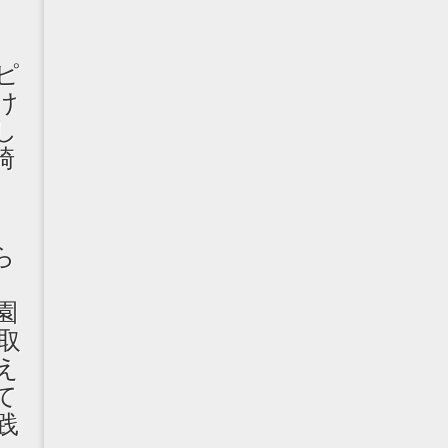
ピ
け
し
崎
ら
園
取
え
て
践